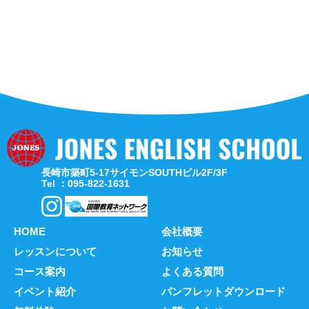
長崎市築町5-17サイモンSOUTHビル2F/3F
Tel ：095-822-1631
HOME
会社概要
レッスンについて
お知らせ
コース案内
よくある質問
イベント紹介
パンフレットダウンロード