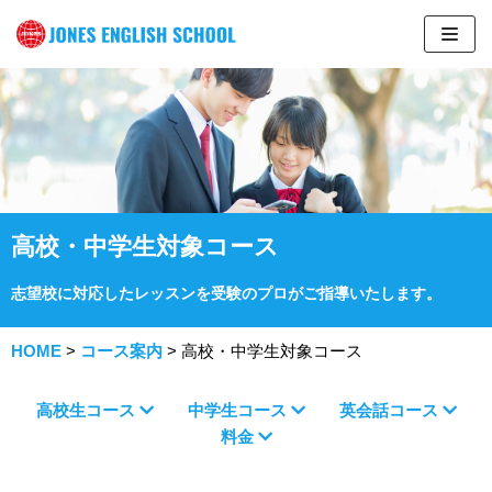
コ
ン
テ
ン
ツ
へ
ス
高校・中学生対象コース
キ
ッ
志望校に対応したレッスンを受験のプロがご指導いたします。
プ
HOME
>
コース案内
>
高校・中学生対象コース
高校生コース
中学生コース
英会話コース
料金